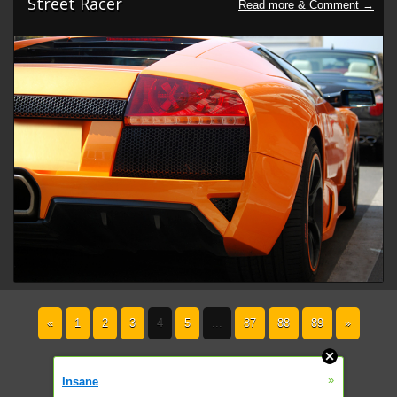
Street Racer
«
1
2
3
4
5
...
87
88
89
»
»
Insane