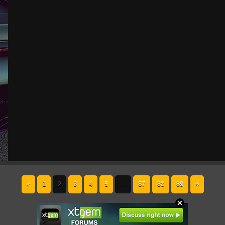
«
1
2
3
4
5
...
87
88
89
»