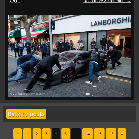
Ouch
Back to posts
«
1
2
3
4
5
...
14
15
16
»