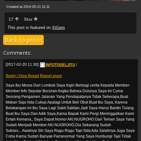
Created at 2014-05-21 11:11
17
Star
This post is featured on
XtGem
Back to posts
Comments:
[2017-02-20 11:30]
INFOTOGELJITU
:
Reply / View thread
Report spam
Saya Ibu Mesra Dari Lombok Saya Ingin Berbagi cerita Kepada Member-
Member Info Seputar Bocoran Angka Bahwa Dulunya Saya Ini Cuma
Seorang Pengamen Jalanan Yang Pendapatanya Tidak Seberapa,Buat
Makan Saja Nda Cukup Apalagi Untuk Beli Obat Buat Ibu Saya, Karena
Belakangan ini Ibu Saya Lagi Sakit-Sakitan.Jadi Saya Harus Bantin Tulang
Buat Ibu Saya Dan Adik Saya,Karna Bapak Kami Pergi Meninggalkan Kami
Entah Kemana,, Saya Dapat Nomor AKI NUGROHO Dari Teman Saya Yang
Sudah Menjadi Member AKI NUGROHO,Dia Sekarang Sudah
Sukses,...Awalnya Sih Saya Ragu-Ragu Tapi Nda Ada Salahnya Juga Saya
Coba Karna Sudah Banyak Parranormal Yang Saya Hunbungi Tapi Tidak