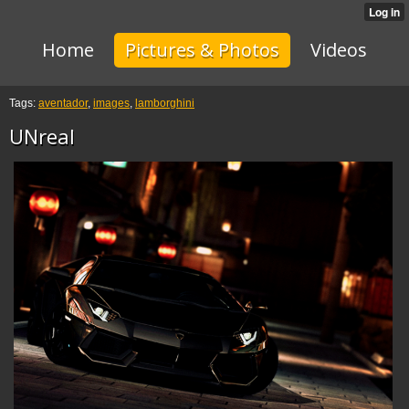
Home
Pictures & Photos
Videos
Tags:
aventador
,
images
,
lamborghini
UNreal