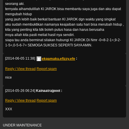
seorang aki.
ternyata alhamdulillah KI JAROK bisa membantu saya juga dan aku dapat
mengubah hidup
yang jauh lebih baik berkat bantuan KI JAROK dgn waktu yang singkat
aku sudah membuktikan namanya keajaiban satu hari bisa merubah hidup ,
kita yang penting kita tdk boleh putus hasa dan harus berusaha
insya allah kita pasti meliat hasil nya sendiri.
siapa tau anda berminat silakan hubungi KI JAROK Di Nmr -0=8-2-1=,9-2-
1-5=,0-5-6-7= SEMOGA SUKSES SEPERTI SAYA AMIN.
[2014-06-05 11:38]
ekpamaku.efizzy.efe
:
Reply / View thread
Report spam
nice
[2014-05-26 06:24]
Kainaatrajpoot :
Reply / View thread
Report spam
XXX
UNDER MAINTENANCE