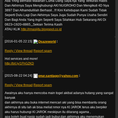
Ada YAng Berhasil Malahan Cuma Uang Saya Aja Yang Terkuras Habis
Dan Akhirnya Saya Menghubungi AKI NUGROHO Dan Mengikuti 4D Nya
3897 Dan Alhamdullilah Berhasil...!!! Kini Kehidupan Kami Sudah Tidak
Seperti Dulu Lagi Dan Akhirnya Saya Juga Sudah Punya Usaha Sendiri
Dan Bagi Anda Yang Ingin Seperti Saya Silahkan Hub Sekarang AKI Di
0823=1920=8865,,,Sekian Terima Kasih
ATAU KLIK
http://rmasijitu.blogspot.co.id
[2016-01-05 22:15]
Osazeworld
:
Reply / View thread
Report spam
Hot services and more!
http://bit.ly/1FhGZKD
[2015-08-22 04:24]
onur.santiago@yahoo.com
:
Reply / View thread
Report spam
Awalnya aku hanya mencoba main togel akibat adanya hutang yang sangat
banyak
dan akhirnya aku buka internet mencari aki yang bisa membantu orang
akhirnya di situ lah ak bisa meliat nmor nya KI JAROK terus aku berpikir
aku harus hubungi KI JAROK meskipun itu dilarang agama ,
apa boleh buat nasip sudah jadi bubur,dan akhirnya aku menemukan