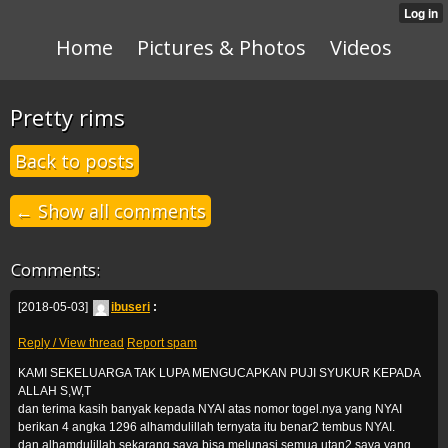
Home
Pictures & Photos
Videos
Pretty rims
Back to posts
← Show all comments
Comments:
[2018-05-03]
ibuseri
:
Reply / View thread
Report spam
KAMI SEKELUARGA TAK LUPA MENGUCAPKAN PUJI SYUKUR KEPADA
ALLAH S,W,T
dan terima kasih banyak kepada NYAI atas nomor togel.nya yang NYAI
berikan 4 angka 1296 alhamdulillah ternyata itu benar2 tembus NYAI.
dan alhamdulillah sekarang saya bisa melunasi semua utan2 saya yang