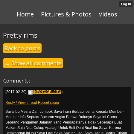
Home
Pictures & Photos
Videos
Pretty rims
Back to posts
← Show all comments
Comments:
[2017-02-20]
INFOTOGELJITU
:
Reply / View thread
Report spam
Saya Ibu Mesra Dari Lombok Saya Ingin Berbagi cerita Kepada Member-
Member Info Seputar Bocoran Angka Bahwa Dulunya Saya Ini Cuma
Seorang Pengamen Jalanan Yang Pendapatanya Tidak Seberapa,Buat
Makan Saja Nda Cukup Apalagi Untuk Beli Obat Buat Ibu Saya, Karena
Belakangan ini Ibu Saya Lagi Sakit-Sakitan.Jadi Saya Harus Bantin Tulang