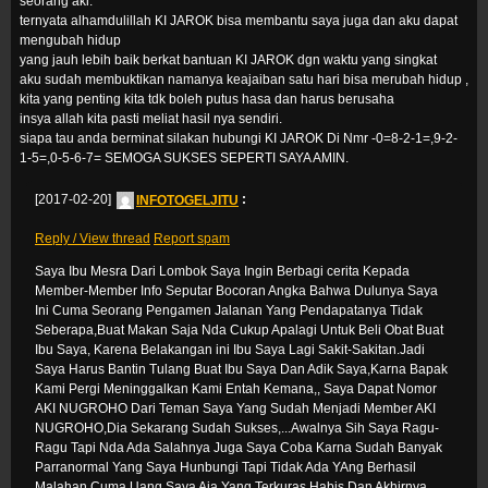
seorang aki.
ternyata alhamdulillah KI JAROK bisa membantu saya juga dan aku dapat
mengubah hidup
yang jauh lebih baik berkat bantuan KI JAROK dgn waktu yang singkat
aku sudah membuktikan namanya keajaiban satu hari bisa merubah hidup ,
kita yang penting kita tdk boleh putus hasa dan harus berusaha
insya allah kita pasti meliat hasil nya sendiri.
siapa tau anda berminat silakan hubungi KI JAROK Di Nmr -0=8-2-1=,9-2-
1-5=,0-5-6-7= SEMOGA SUKSES SEPERTI SAYA AMIN.
[2017-02-20]
INFOTOGELJITU
:
Reply / View thread
Report spam
Saya Ibu Mesra Dari Lombok Saya Ingin Berbagi cerita Kepada
Member-Member Info Seputar Bocoran Angka Bahwa Dulunya Saya
Ini Cuma Seorang Pengamen Jalanan Yang Pendapatanya Tidak
Seberapa,Buat Makan Saja Nda Cukup Apalagi Untuk Beli Obat Buat
Ibu Saya, Karena Belakangan ini Ibu Saya Lagi Sakit-Sakitan.Jadi
Saya Harus Bantin Tulang Buat Ibu Saya Dan Adik Saya,Karna Bapak
Kami Pergi Meninggalkan Kami Entah Kemana,, Saya Dapat Nomor
AKI NUGROHO Dari Teman Saya Yang Sudah Menjadi Member AKI
NUGROHO,Dia Sekarang Sudah Sukses,...Awalnya Sih Saya Ragu-
Ragu Tapi Nda Ada Salahnya Juga Saya Coba Karna Sudah Banyak
Parranormal Yang Saya Hunbungi Tapi Tidak Ada YAng Berhasil
Malahan Cuma Uang Saya Aja Yang Terkuras Habis Dan Akhirnya