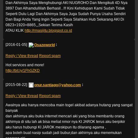
Dan Akhirnya Saya Menghubungi AKI NUGROHO Dan Mengikuti 4D Nya
3897 Dan Alhamdullilah Berhasil...!!! Kini Kehidupan Kami Sudah Tidak
Seperti Dulu Lagi Dan Akhirnya Saya Juga Sudah Punya Usaha Sendiri
Dan Bagi Anda Yang Ingin Seperti Saya Silahkan Hub Sekarang AKI Di
0823=1920=8865,,,Sekian Terima Kasih
ATAU KLIK
http://rmasijitu.blogspot.co.id
[2016-01-05]
Osazeworld
:
Reply / View thread
Report spam
Hot services and more!
http://bit.ly/1FhGZKD
[2015-08-22]
onur.santiago@yahoo.com
:
Reply / View thread
Report spam
Awalnya aku hanya mencoba main togel akibat adanya hutang yang sangat
banyak
dan akhirnya aku buka internet mencari aki yang bisa membantu orang
akhirnya di situ lah ak bisa meliat nmor nya KI JAROK terus aku berpikir
aku harus hubungi KI JAROK meskipun itu dilarang agama ,
apa boleh buat nasip sudah jadi bubur,dan akhirnya aku menemukan