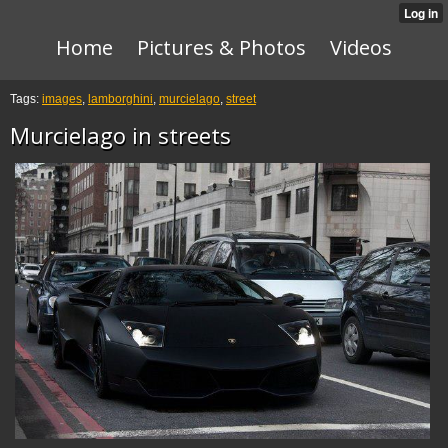
Home
Pictures & Photos
Videos
Tags:
images
,
lamborghini
,
murcielago
,
street
Murcielago in streets