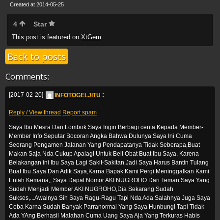
Created at 2014-05-25
4
Star
This post is featured on
XtGem
Back to posts
Comments:
[2017-02-20]
INFOTOGELJITU
:
Reply / View thread
Report spam
Saya Ibu Mesra Dari Lombok Saya Ingin Berbagi cerita Kepada Member-
Member Info Seputar Bocoran Angka Bahwa Dulunya Saya Ini Cuma
Seorang Pengamen Jalanan Yang Pendapatanya Tidak Seberapa,Buat
Makan Saja Nda Cukup Apalagi Untuk Beli Obat Buat Ibu Saya, Karena
Belakangan ini Ibu Saya Lagi Sakit-Sakitan.Jadi Saya Harus Bantin Tulang
Buat Ibu Saya Dan Adik Saya,Karna Bapak Kami Pergi Meninggalkan Kami
Entah Kemana,, Saya Dapat Nomor AKI NUGROHO Dari Teman Saya Yang
Sudah Menjadi Member AKI NUGROHO,Dia Sekarang Sudah
Sukses,...Awalnya Sih Saya Ragu-Ragu Tapi Nda Ada Salahnya Juga Saya
Coba Karna Sudah Banyak Parranormal Yang Saya Hunbungi Tapi Tidak
Ada YAng Berhasil Malahan Cuma Uang Saya Aja Yang Terkuras Habis