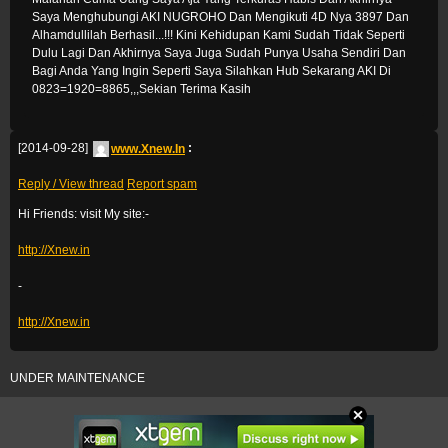
Saya Menghubungi AKI NUGROHO Dan Mengikuti 4D Nya 3897 Dan
Alhamdullilah Berhasil...!!! Kini Kehidupan Kami Sudah Tidak Seperti
Dulu Lagi Dan Akhirnya Saya Juga Sudah Punya Usaha Sendiri Dan
Bagi Anda Yang Ingin Seperti Saya Silahkan Hub Sekarang AKI Di
0823=1920=8865,,,Sekian Terima Kasih
[2014-09-28]
www.Xnew.In
:
Reply / View thread
Report spam
Hi Friends: visit My site:-
http://Xnew.in
-
http://Xnew.in
UNDER MAINTENANCE